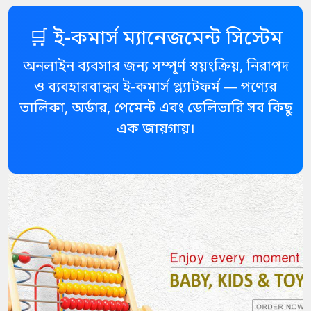
🛒 ই-কমার্স ম্যানেজমেন্ট সিস্টেম
অনলাইন ব্যবসার জন্য সম্পূর্ণ স্বয়ংক্রিয়, নিরাপদ
ও ব্যবহারবান্ধব ই-কমার্স প্ল্যাটফর্ম — পণ্যের
তালিকা, অর্ডার, পেমেন্ট এবং ডেলিভারি সব কিছু
এক জায়গায়।